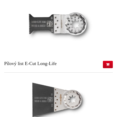
140,80 €
(bez DPH)
ZISTIŤ VIAC
Pílový list E-Cut Long-Life
811,80 €
(s DPH)
660,00 €
(bez DPH)
ZISTIŤ VIAC