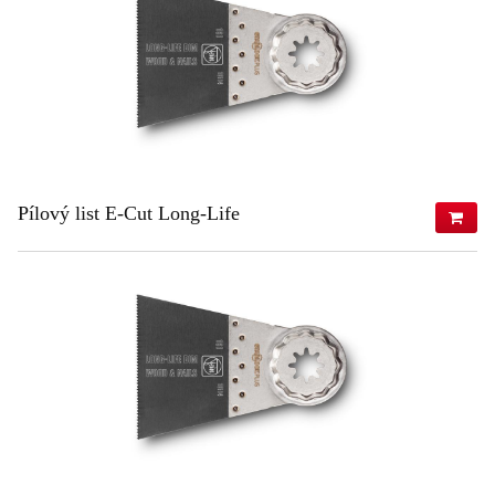
ZISTIŤ VIAC
Pílový list E-Cut Long-Life
107,74 €
(s DPH)
87,59 €
(bez DPH)
ZISTIŤ VIAC