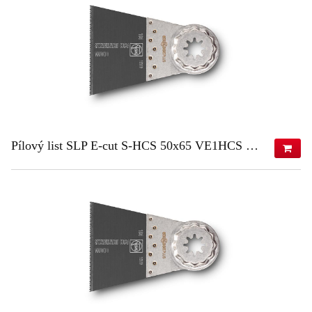
ZISTIŤ VIAC
Pílový list SLP E-cut S-HCS 50x65 VE1HCS 50x65 VE1
20,66 €
(s DPH)
16,80 €
(bez DPH)
ZISTIŤ VIAC