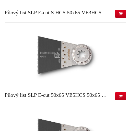
Pílový list SLP E-cut S HCS 50x65 VE3HCS 50x65 VE3
58,28 €
(s DPH)
47,38 €
(bez DPH)
ZISTIŤ VIAC
Pílový list SLP E-cut 50x65 VE5HCS 50x65 VE5
88,86 €
(s DPH)
72,24 €
(bez DPH)
ZISTIŤ VIAC