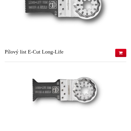
Pílový list E-Cut Long-Life
627,30 €
(s DPH)
510,00 €
(bez DPH)
ZISTIŤ VIAC