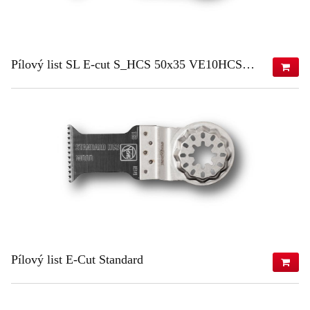
Pílový list SL E-cut S_HCS 50x35 VE10HCS 50x35 VE10
151,54 €
(s DPH)
123,20 €
(bez DPH)
ZISTIŤ VIAC
Pílový list E-Cut Standard
710,33 €
(s DPH)
577,50 €
(bez DPH)