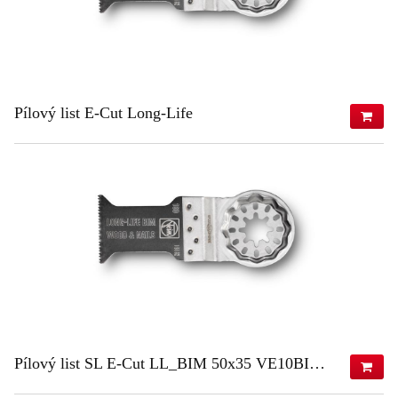
Pílový list E-Cut Long-Life
93,09 €
(s DPH)
75,68 €
(bez DPH)
ZISTIŤ VIAC
Pílový list SL E-Cut LL_BIM 50x35 VE10BIM 50x35 VE10
173,18 €
(s DPH)