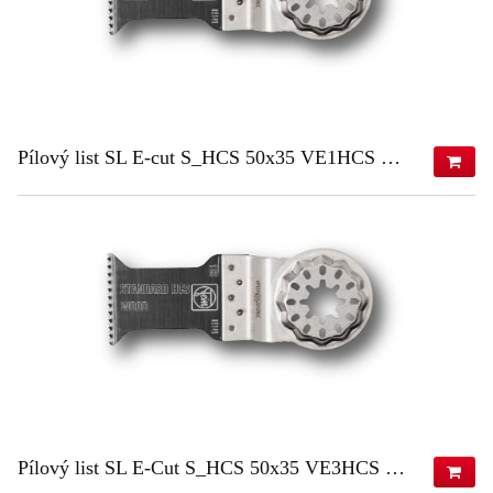
Pílový list SL E-cut S_HCS 50x35 VE1HCS 50x35 VE1
18,94 €
(s DPH)
15,40 €
(bez DPH)
ZISTIŤ VIAC
Pílový list SL E-Cut S_HCS 50x35 VE3HCS 50x35 VE3