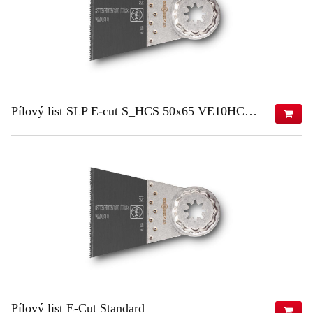
Pílový list SLP E-cut S_HCS 50x65 VE10HCS 50x65 VE10
165,31 €
(s DPH)
134,40 €
(bez DPH)
ZISTIŤ VIAC
Pílový list E-Cut Standard