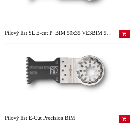
Pílový list SL E-cut P_BIM 50x35 VE3BIM 50x35 VE3
64,80 €
(s DPH)
52,68 €
(bez DPH)
ZISTIŤ VIAC
Pílový list E-Cut Precision BIM
98,79 €
(s DPH)