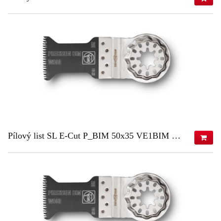
774,90 €
(s DPH)
630,00 €
(bez DPH)
ZISTIŤ VIAC
Pílový list SL E-Cut P_BIM 50x35 VE1BIM 50x35 VE1
22,98 €
(s DPH)
18,68 €
(bez DPH)
ZISTIŤ VIAC