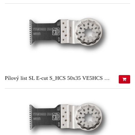
53,42 €
(s DPH)
43,43 €
(bez DPH)
ZISTIŤ VIAC
Pílový list SL E-cut S_HCS 50x35 VE5HCS 50x35 VE5
81,45 €
(s DPH)
66,22 €
(bez DPH)
ZISTIŤ VIAC