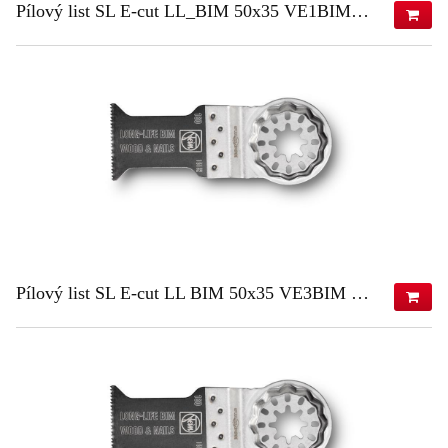
Pílový list SL E-cut LL_BIM 50x35 VE1BIM 50x35 VE1
21,65 €
(s DPH)
17,60 €
(bez DPH)
ZISTIŤ VIAC
Pílový list SL E-cut LL BIM 50x35 VE3BIM 50x35 VE3
61,04 €
(s DPH)
49,63 €
(bez DPH)
ZISTIŤ VIAC