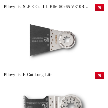
Pílový list SLP E-Cut LL-BIM 50x65 VE10BIM 50x65 VE10
200,44 €
(s DPH)
162,96 €
(bez DPH)
ZISTIŤ VIAC
Pílový list E-Cut Long-Life
939,57 €
(s DPH)
763,88 €
(bez DPH)
ZISTIŤ VIAC