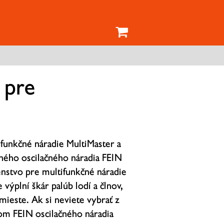
 pre
ifunkčné náradie MultiMaster a
ného oscilačného náradia FEIN
enstvo pre multifunkčné náradie
výplní škár palúb lodí a člnov,
mieste. Ak si neviete vybrať z
jom FEIN oscilačného náradia