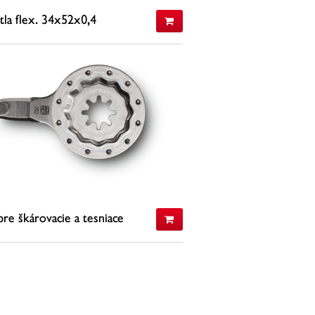
tla flex. 34x52x0,4
4x52x0,4 VE1
1 €
(s DPH)
0 €
(bez DPH)
STIŤ VIAC
re škárovacie a tesniace
iály
0 €
(s DPH)
0 €
(bez DPH)
STIŤ VIAC