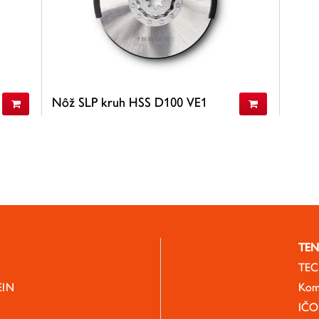
Nôž SLP kruh HSS D100 VE1
65,56 €
(s DPH)
53,30 €
(bez DPH)
ZISTIŤ VIAC
TEN
TECH
EIN
Kom
IČO