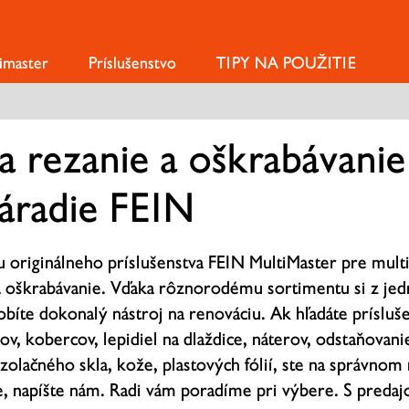
imaster
Príslušenstvo
TIPY NA POUŽITIE
na rezanie a oškrabávanie
áradie FEIN
 originálneho príslušenstva FEIN MultiMaster pre mult
a oškrabávanie. Vďaka rôznorodému sortimentu si z jed
obíte dokonalý nástroj na renováciu. Ak hľadáte prísluš
v, kobercov, lepidiel na dlaždice, náterov, odstaňovanie 
olačného skla, kože, plastových fólií, ste na správnom 
ie, napíšte nám. Radi vám poradíme pri výbere. S preda