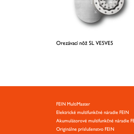
Orezávací nôž SL VE5VE5
46,13 €
(s DPH)
37,50 €
(bez DPH)
ZISTIŤ VIAC
FEIN MultiMaster
Elektrické multifunkčné náradie FEIN
Akumulátorové multifunkčné náradie F
Originálne príslušenstvo FEIN