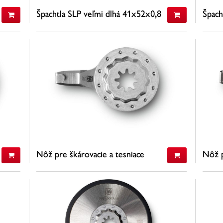
Špachtla SLP veľmi dlhá 41x52x0,8
Špach
VE141x52x0,8 VE1
VE13
24,23 €
13,4
(s DPH)
19,70 €
10,9
(bez DPH)
ZISTIŤ VIAC
ZI
Nôž pre škárovacie a tesniace
Nôž p
materiály
mater
54,00 €
54,0
(s DPH)
43,90 €
43,9
(bez DPH)
ZISTIŤ VIAC
ZI