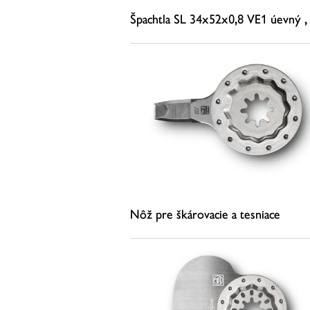
Špachtla SL 34x52x0,8 VE1 úevný ,
krátky34x52x0,8 VE1
24,23 €
(s DPH)
19,70 €
(bez DPH)
ZISTIŤ VIAC
Nôž pre škárovacie a tesniace
materiály
54,00 €
(s DPH)
43,90 €
(bez DPH)
ZISTIŤ VIAC