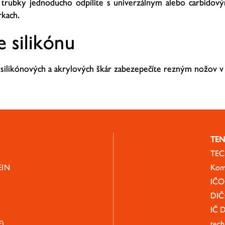
 trubky jednoducho odpílite s univerzálnym alebo carbidov
rkach.
 silikónu
silikónových a akrylových škár zabezepečíte rezným nožov v 
TEN
TECH
EIN
Kom
IČO
DIČ
IČ 
F)
tech