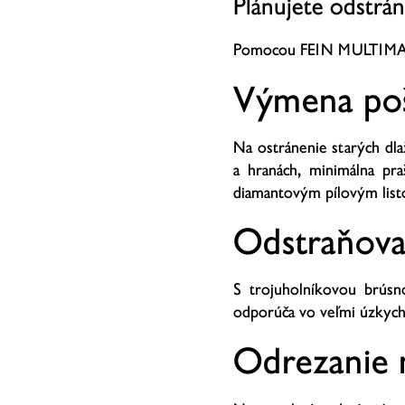
Plánujete odstrán
Pomocou FEIN MULTIMASTE
Výmena poš
Na ostránenie starých dl
a hranách, minimálna pr
diamantovým pílovým list
Odstraňovan
S trojuholníkovou brúsn
odporúča vo veľmi úzkych 
Odrezanie 