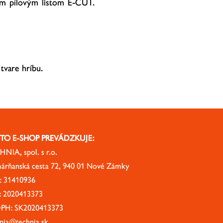
ým pílovým listom E-CUT.
tvare hríbu.
TO E-SHOP PREVÁDZKUJE:
NIA, spol. s r.o.
árňanská cesta 72, 940 01 Nové Zámky
: 31410936
: 2020413373
DPH: SK2020413373
nia@technia.sk