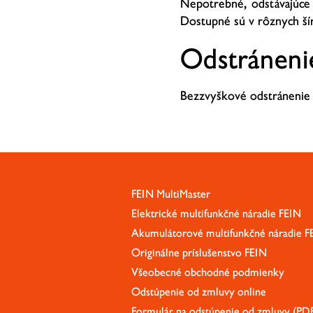
Nepotrebné, odstávajúce
Dostupné sú v rôznych ší
Odstránenie
Bezzvyškové odstránenie 
FEIN MultiMaster
Elektrické multifunkčné náradie FEIN
Akumulátorové multifunkčné náradie F
Originálne príslušenstvo FEIN
Všeobecné obchodné podmienky
Odstúpenie od zmluvy online
Formulár na odstúpenie od zmluvy (PD