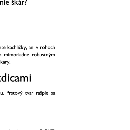
nie škár?
e kachličky, ani v rohoch
ebo mimoriadne robustným
káry.
ždicami
. Prstový tvar rašple sa