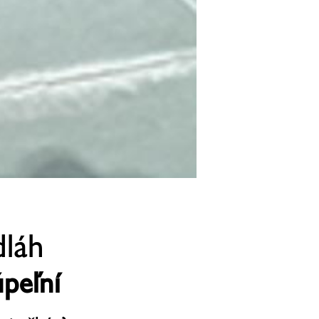
dláh
úpeľní