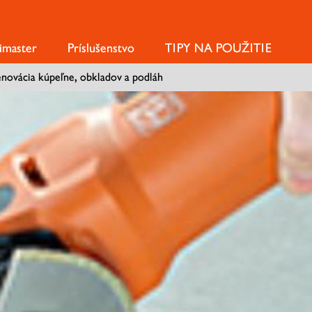
imaster
Príslušenstvo
TIPY NA POUŽITIE
novácia kúpeľne, obkladov a podláh