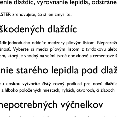
enie dlaždíc, vyrovnanie lepidla, odstráne
R zrenovujete, čo si len zmyslíte.
kodených dlaždíc
aždíc jednoducho oddeľte medzery pílovým listom. Neprerežet
ašnosť. Vyberte si medzi pílovým listom z tvrdokovu al
om, ktorý je vhodný na veľmi tvrdé epoxidové a cementové š
ie starého lepidla pod dla
ou doskou vytvoríte čistý rovný podklad pre novú dlaždicu
a hlboko položených miestach, ryhách, otvoroch, či žľaboch
nepotrebných výčnelkov