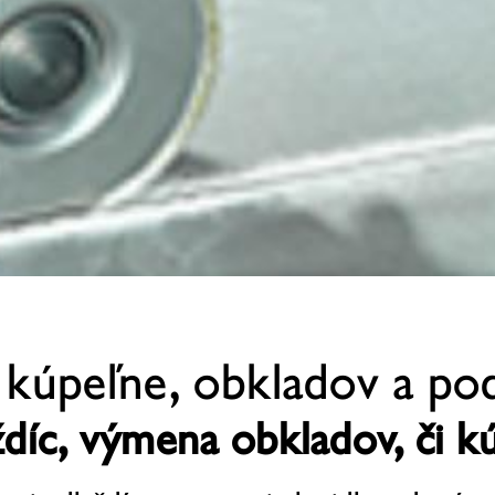
 kúpeľne, obkladov a po
ždíc, výmena obkladov, či k