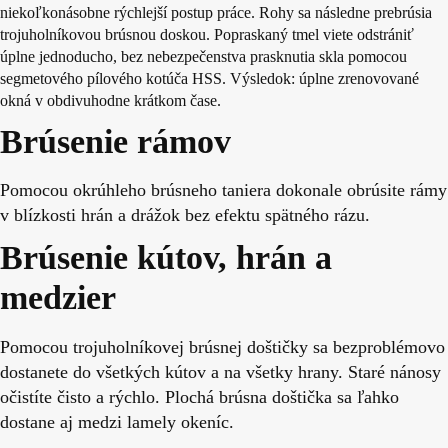
niekoľkonásobne rýchlejší postup práce. Rohy sa následne prebrúsia
trojuholníkovou brúsnou doskou. Popraskaný tmel viete odstrániť
úplne jednoducho, bez nebezpečenstva prasknutia skla pomocou
segmetového pílového kotúča HSS. Výsledok: úplne zrenovované
okná v obdivuhodne krátkom čase.
Brúsenie rámov
Pomocou okrúhleho brúsneho taniera dokonale obrúsite rámy
v blízkosti hrán a drážok bez efektu spätného rázu.
Brúsenie kútov, hrán a
medzier
Pomocou trojuholníkovej brúsnej doštičky sa bezproblémovo
dostanete do všetkých kútov a na všetky hrany. Staré nánosy
očistíte čisto a rýchlo. Plochá brúsna doštička sa ľahko
dostane aj medzi lamely okeníc.