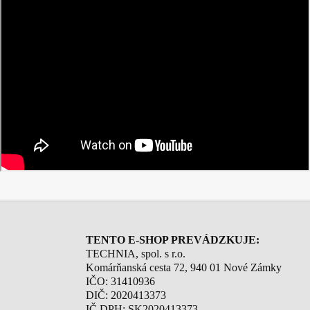
TENTO E-SHOP PREVÁDZKUJE:
TECHNIA, spol. s r.o.
Komárňanská cesta 72, 940 01 Nové Zámky
IČO: 31410936
DIČ: 2020413373
IČ DPH: SK2020413373