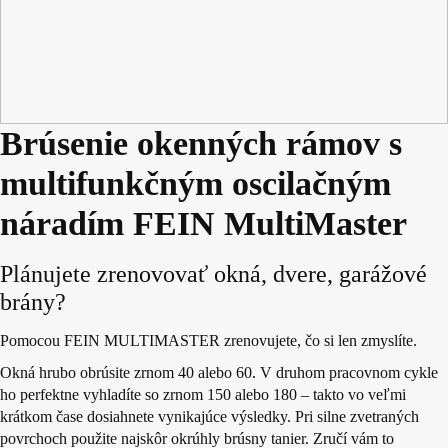
Brúsenie okenných rámov s
multifunkčným oscilačným
náradím FEIN MultiMaster
Plánujete zrenovovať okná, dvere, garážové
brány?
Pomocou FEIN MULTIMASTER zrenovujete, čo si len zmyslíte.
Okná hrubo obrúsite zrnom 40 alebo 60. V druhom pracovnom cykle
ho perfektne vyhladíte so zrnom 150 alebo 180 – takto vo veľmi
krátkom čase dosiahnete vynikajúce výsledky. Pri silne zvetraných
povrchoch použite najskôr okrúhly brúsny tanier. Zručí vám to