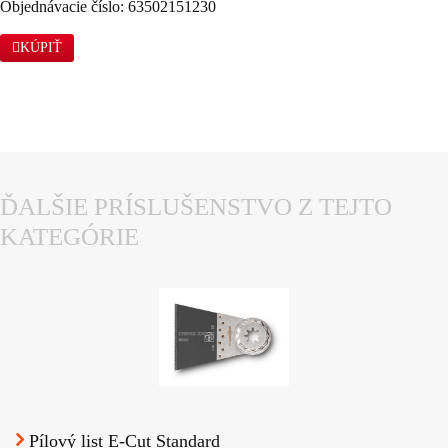
Objednávacie číslo: 63502151230
KÚPIŤ
ĎALŠIE PRÍSLUŠENSTVO Z TEJTO
KATEGÓRIE
Pílový list E-Cut Standard