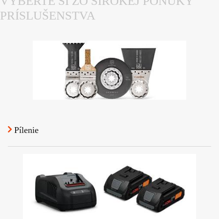
VYBERTE SI ZO ŠIROKEJ PONUKY
PRÍSLUŠENSTVA
Pílenie