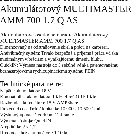
Akumulátorový MULTIMASTER
AMM 700 1.7 Q AS
Akumulátorové oscilačné náradie Akumulátorový
MULTIMASTER AMM 700 1.7 Q AS
Dimenzovaný na odstraňovanie skiel a prácu na karosérii.
Antivibračný systém: Trvalo bezpečná a príjemná práca vďaka
minimálnym vibráciám a vynikajúcemu tlmeniu hluku.
QuickIN: Výmena nástroja do 3 sekúnd vďaka patentovanému
beznástrojovému rýchloupínaciemu systému FEIN.
Technické parametre:
Napätie akumulátora: 18 V
Kompatibilita akumulátora: Li-Ion/ProCORE Li-Ion
Rozhranie akumulátora: 18 V AMPShare
Frekvencia oscilácie / kmitania: 10 000 - 19 500 1/min
Výstupný upínací štvorhran: 12-hranné
Výmena nástroja: QuickIN
Amplitúda: 2 x 1,7°
Hmotnosť bez akumulátora: 1,10 kg