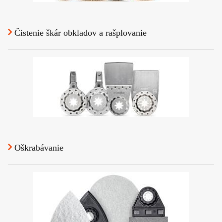
Čistenie škár obkladov a rašplovanie
Oškrabávanie