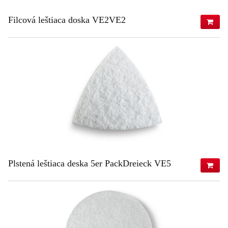
Filcová leštiaca doska VE2VE2
48,59 €
(s DPH)
39,50 €
(bez DPH)
ZISTIŤ VIAC
Plstená leštiaca deska 5er PackDreieck VE5
29,77 €
(s DPH)
24,20 €
(bez DPH)
ZISTIŤ VIAC