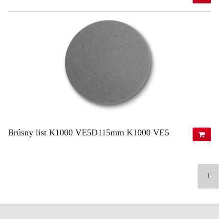
22,88 €
(s DPH)
18,60 €
(bez DPH)
ZISTIŤ VIAC
Brúsny list K1000 VE5D115mm K1000 VE5
22,88 €
(s DPH)
18,60 €
(bez DPH)
1
ZISTIŤ VIAC