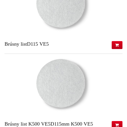
Brúsny listD115 VE5
33,46 €
(s DPH)
27,20 €
(bez DPH)
ZISTIŤ VIAC
Brúsny list K500 VE5D115mm K500 VE5