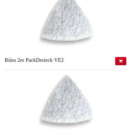
Rúno 2er PackDreieck VE2
16,97 €
(s DPH)
13,80 €
(bez DPH)
ZISTIŤ VIAC